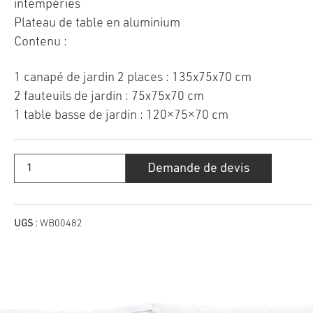
intempéries
Plateau de table en aluminium
Contenu :
1 canapé de jardin 2 places : 135x75x70 cm
2 fauteuils de jardin : 75x75x70 cm
1 table basse de jardin : 120×75×70 cm
quantité
Demande de devis
de
Ensemble
de
canapés
Supreme
UGS :
WB00482