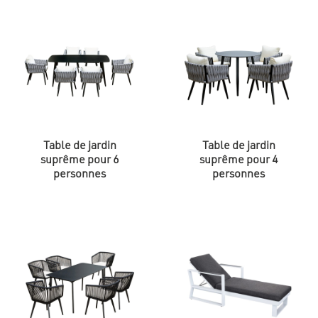
d’extérieur uniques rehausse le confort au maximum.
Imaginez vous allonger sur des coussins doux et
confortables tout en profitant de l’extérieur.
Outre les collections de mobilier de jardin Wellis, nous
proposons également une large gamme de produits de
style de vie extérieur Wellis, qui améliorent l’agrément
de votre environnement domestique.
Le gril de jardin Wellis « Coyote » est un choix idéal
pour ceux qui aiment la cuisine traditionnelle en plein
Table de jardin
Table de jardin
air. Le « Coyote » offre une excellente qualité et un
suprême pour 6
suprême pour 4
design pratique, répondant parfaitement à tous les
personnes
personnes
besoins en matière de grillades.