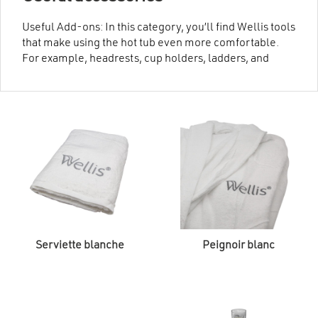
Useful Add-ons: In this category, you’ll find Wellis tools
that make using the hot tub even more comfortable.
For example, headrests, cup holders, ladders, and
other practical accessories.
Serviette blanche
Peignoir blanc
Ce
produit
a
plusieurs
variations.
Les
options