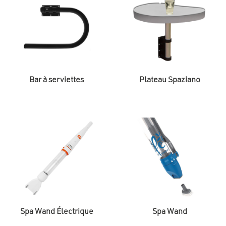
peuvent
être
choisies
sur
la
page
du
produit
Bar à serviettes
Plateau Spaziano
Spa Wand Électrique
Spa Wand