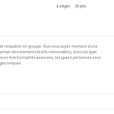
actuel
initial
actuel
Ce
est :
était :
est :
s
6 sièges
20 jets
produit
€ 7
€ 8
€ 4
a
995.
600.
699.
plusieurs
variations.
Les
options
peuvent
être
choisies
sur
la
t de relaxation en groupe. Que vous soyez membre d’une
page
rganiser des moments festifs mémorables, alors les spas
du
produit
 leurs fonctionnalités avancées, les spas 6 personnes vous
tages uniques.