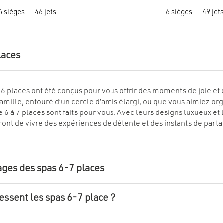
initial
actuel
initial
Ce
était :
est :
était :
6 sièges
46 jets
6 sièges
49 jet
produit
€ 9
€ 4
€ 10
a
295.
999.
695.
plusieurs
variations.
Les
options
laces
peuvent
être
choisies
sur
la
 6 places ont été conçus pour vous offrir des moments de joie e
page
amille, entouré d’un cercle d’amis élargi, ou que vous aimiez o
du
produit
e 6 à 7 places sont faits pour vous. Avec leurs designs luxueux et
ont de vivre des expériences de détente et des instants de par
ages des spas 6-7 places
ressent les spas 6-7 place ?