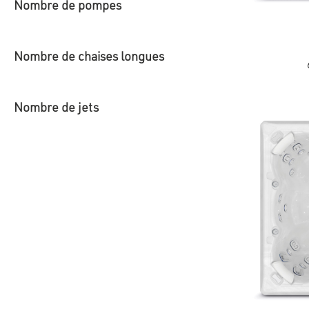
Nombre de pompes
Nombre de chaises longues
Ce
produit
a
plusieurs
variations.
Nombre de jets
Les
options
peuvent
être
choisies
sur
la
page
du
produit