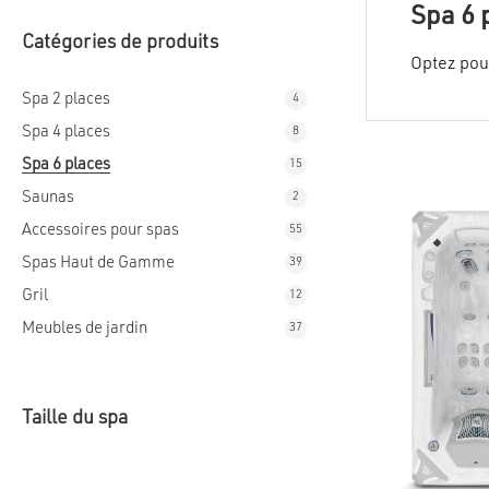
Spa 6 
Catégories de produits
Optez pour
Spa 2 places
4
4
produits
Spa 4 places
8
8
produits
Spa 6 places
15
15
produits
Saunas
2
2
produits
Accessoires pour spas
55
55
produits
Spas Haut de Gamme
39
39
produits
Gril
12
12
produits
Meubles de jardin
37
37
produits
Taille du spa