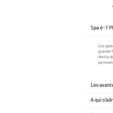
Ce
produit
a
plusieurs
variations.
Les
options
Spa 6-7 P
peuvent
être
choisies
sur
la
Les spas
page
grande f
du
produit
Wellis d
permettr
Les avant
A qui s’ad