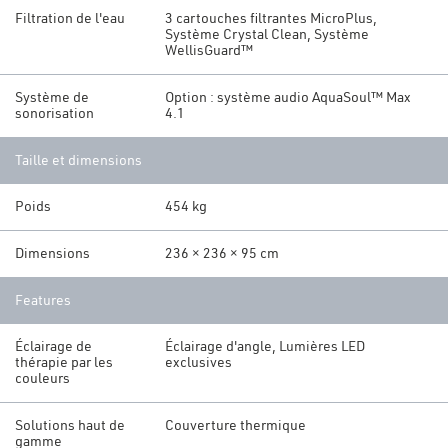
Filtration de l'eau
3 cartouches filtrantes MicroPlus,
Système Crystal Clean, Système
WellisGuard™
Système de
Option : système audio AquaSoul™ Max
sonorisation
4.1
Taille et dimensions
Poids
454 kg
Dimensions
236 × 236 × 95 cm
Features
Éclairage de
Éclairage d'angle, Lumières LED
thérapie par les
exclusives
couleurs
Solutions haut de
Couverture thermique
gamme