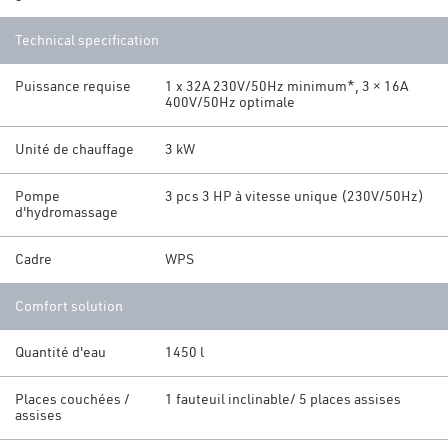
Technical specification
Puissance requise
1 x 32A 230V/50Hz minimum*, 3 × 16A
400V/50Hz optimale
Unité de chauffage
3 kW
Pompe
3 pcs 3 HP à vitesse unique (230V/50Hz)
d'hydromassage
Cadre
WPS
Comfort solution
Quantité d'eau
1450 l
Places couchées /
1 fauteuil inclinable/ 5 places assises
assises