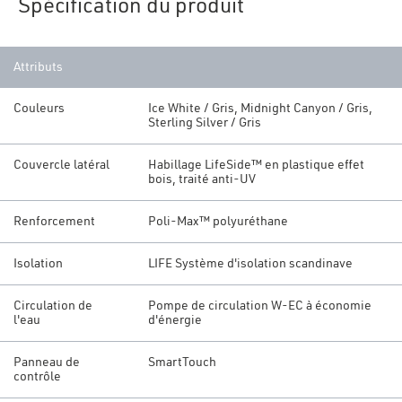
Spécification du produit
Attributs
Couleurs
Ice White / Gris, Midnight Canyon / Gris,
Sterling Silver / Gris
Couvercle latéral
Habillage LifeSide™ en plastique effet
bois, traité anti-UV
Renforcement
Poli-Max™ polyuréthane
Isolation
LIFE Système d'isolation scandinave
Circulation de
Pompe de circulation W-EC à économie
l'eau
d'énergie
Panneau de
SmartTouch
contrôle