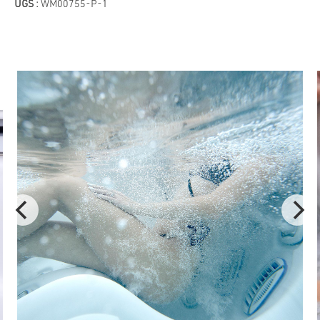
UGS :
WM00755-P-1