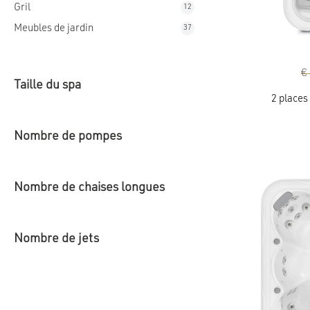
Gril
12
12
produits
Meubles de jardin
37
37
produits
€
Taille du spa
Ce
2 places
produit
a
plusieurs
variations.
Nombre de pompes
Les
options
peuvent
être
choisies
Nombre de chaises longues
sur
la
page
du
produit
Nombre de jets