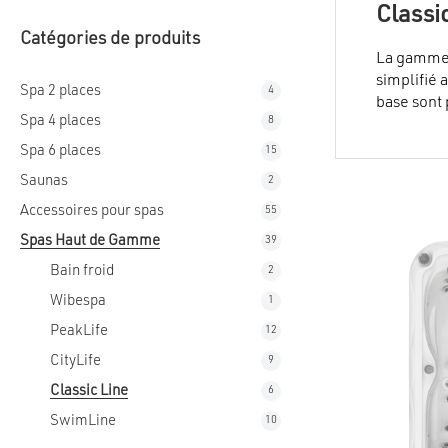
Classi
Catégories de produits
La gamme d
simplifié 
Spa 2 places
4
4
base sont 
produits
Spa 4 places
8
8
compromis 
produits
chauffage 
Spa 6 places
15
15
produits
Saunas
2
2
produits
Accessoires pour spas
55
55
produits
Spas Haut de Gamme
39
39
produits
Bain froid
2
2
produits
Wibespa
1
1
produit
PeakLife
12
12
produits
CityLife
9
9
produits
Classic Line
6
6
produits
SwimLine
10
10
produits