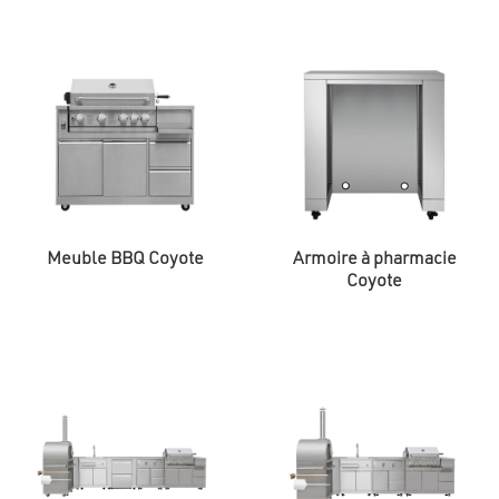
et rendre les repas en plein air vraiment spéciaux. Nos
meubles complètent parfaitement les produits Wellis,
permettant aux invités de converser confortablement
et de savourer des plats délicieux pendant les
grillades.
Dans notre gamme de produits, vous pouvez choisir
parmi différents styles et designs pour trouver ce qui
convient le mieux à votre jardin. Les modèles Wellis
Coyote et Cherokee, les meubles de jardin et les
jacuzzis de luxe apportent sans effort l’atmosphère
parfaite de fête de jardin à votre maison. Les grillades à
Meuble BBQ Coyote
Armoire à pharmacie
domicile n’ont jamais été aussi simples et pratiques.
Coyote
Rendez-nous visite ou explorez notre site Web en
détail pour choisir votre produit Wellis préféré !