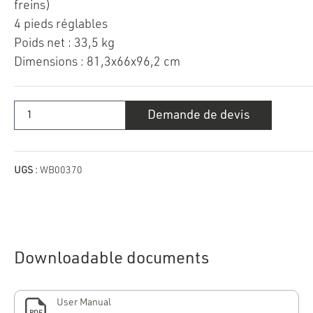
freins)
4 pieds réglables
Poids net : 33,5 kg
Dimensions : 81,3x66x96,2 cm
quantité
Demande de devis
de
Meuble
évier
Coyote
UGS :
WB00370
Downloadable documents
User Manual
PDF