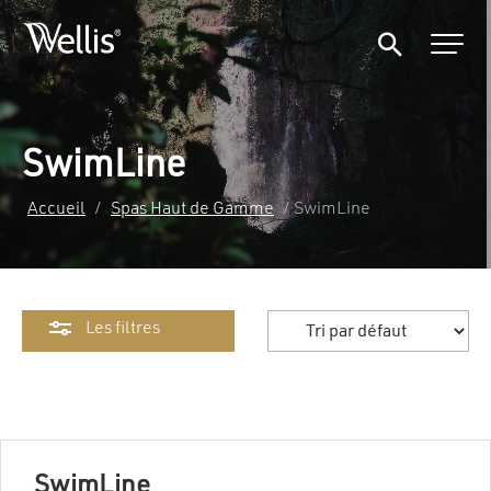
SwimLine
Accueil
/
Spas Haut de Gamme
/ SwimLine
Les filtres
SwimLine