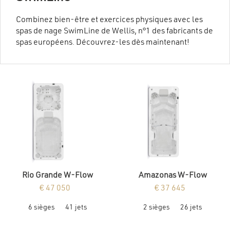
Combinez bien-être et exercices physiques avec les
spas de nage SwimLine de Wellis, n°1 des fabricants de
spas européens. Découvrez-les dès maintenant!
Rio Grande W-Flow
Amazonas W-Flow
€
47 050
€
37 645
Ce
Ce
6 sièges
41 jets
2 sièges
26 jets
produit
produit
a
a
plusieurs
plusieurs