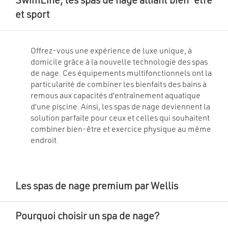
SwimLine, les spas de nage alliant bien-être
peuvent
peuvent
être
être
et sport
choisies
choisies
sur
sur
la
la
page
page
du
du
Offrez-vous une expérience de luxe unique, à
produit
produit
domicile grâce à la nouvelle technologie des spas
de nage. Ces équipements multifonctionnels ont la
particularité de combiner les bienfaits des bains à
remous aux capacités d’entraînement aquatique
d’une piscine. Ainsi, les spas de nage deviennent la
solution parfaite pour ceux et celles qui souhaitent
combiner bien-être et exercice physique au même
endroit.
Les spas de nage premium par Wellis
Pourquoi choisir un spa de nage?