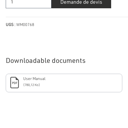
Demande de devis
de
Plateau
Spaziano
UGS :
WM00768
Downloadable documents
User Manual
PDF
(780,12 Ko)