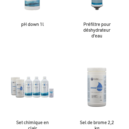
pH down 1l
Préfiltre pour
déshydrateur
d’eau
Set chimique en
Sel de brome 2,2
clair
kg