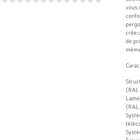
vous 
confo
pergo
crée 
de pr
même 
Caract
Struc
(RAL 
Lames
(RAL
Systè
télé
Systè