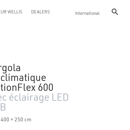
UR WELLIS
DEALERS
International
rgola
oclimatique
tionFlex 600
ec éclairage LED
B
 400 × 250 cm