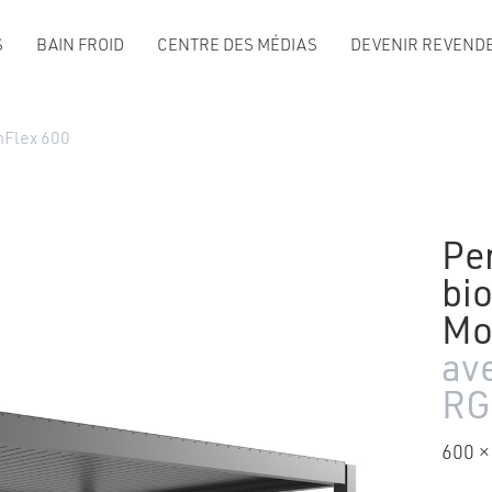
S
BAIN FROID
CENTRE DES MÉDIAS
DEVENIR REVENDE
nFlex 600
Pe
bi
Mo
av
RG
600 ×