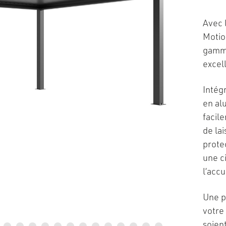
Avec 
Motio
gamme
excel
Intégr
en al
facil
de la
protec
une ci
l’acc
Une p
votre
soien