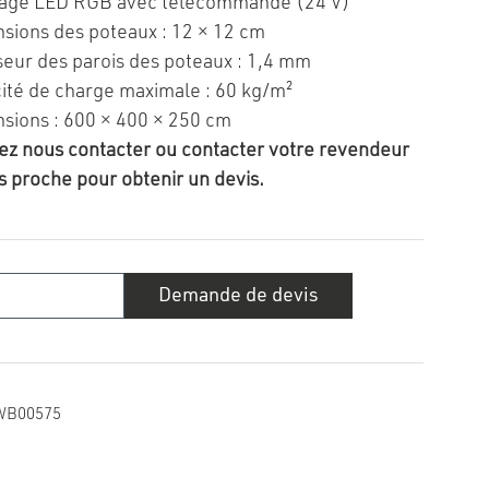
rage LED RGB avec télécommande (24 V)
sions des poteaux : 12 × 12 cm
seur des parois des poteaux : 1,4 mm
ité de charge maximale : 60 kg/m²
sions : 600 × 400 × 250 cm
lez nous contacter ou contacter votre revendeur
us proche pour obtenir un devis.
té
Demande de devis
a
matique
Flex
WB00575