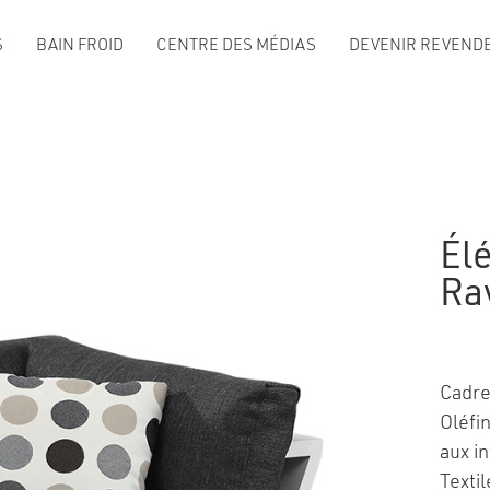
S
BAIN FROID
CENTRE DES MÉDIAS
DEVENIR REVENDE
Él
Ra
Cadre
Oléfi
aux i
Texti