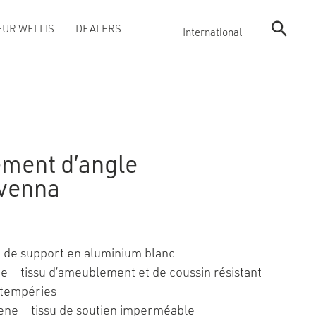
UR WELLIS
DEALERS
International
ément d’angle
venna
 de support en aluminium blanc
ne – tissu d’ameublement et de coussin résistant
ntempéries
lene – tissu de soutien imperméable