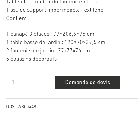
Table et accoudoir du fauteuil en teck
Tissu de support imperméable Textilene
Contient :
1 canapé 3 places : 77×206,5×76 cm
1 table basse de jardin : 120×70×37,5 cm
2 fauteuils de jardin : 77x77x76 cm
5 coussins décoratifs
quantité
Demande de devis
de
Ensemble
de
meubles
Méridien
UGS :
WB00448