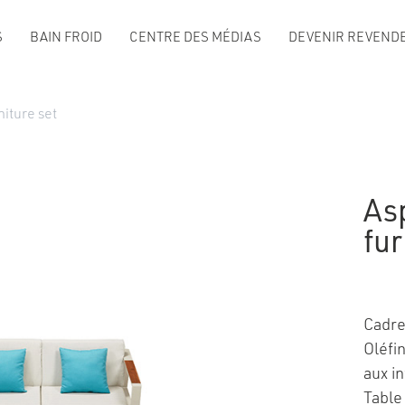
S
BAIN FROID
CENTRE DES MÉDIAS
DEVENIR REVENDE
iture set
As
fur
Cadre
Oléfi
aux i
Table