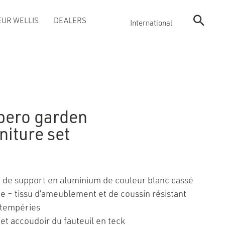
UR WELLIS
DEALERS
International
pero garden
niture set
 de support en aluminium de couleur blanc cassé
ne – tissu d’ameublement et de coussin résistant
ntempéries
 et accoudoir du fauteuil en teck