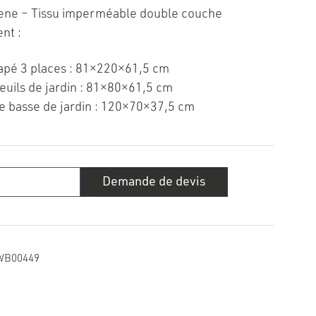
lene – Tissu imperméable double couche
nt :
apé 3 places : 81×220×61,5 cm
teuils de jardin : 81×80×61,5 cm
le basse de jardin : 120×70×37,5 cm
té
Demande de devis
re
WB00449