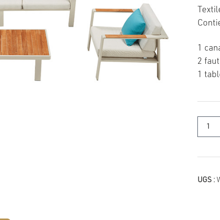
Texti
Contie
1 can
2 fau
1 tab
quanti
de
Aspero
garden
furnitu
set
UGS :