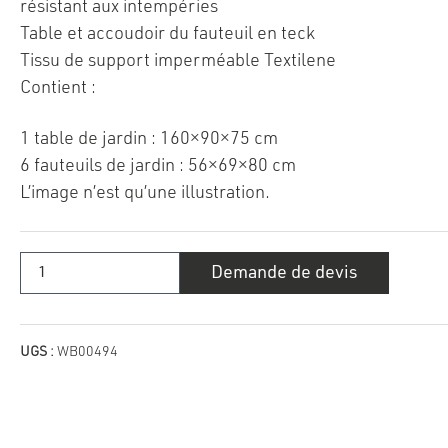
résistant aux intempéries
Table et accoudoir du fauteuil en teck
Tissu de support imperméable Textilene
Contient :
1 table de jardin : 160×90×75 cm
6 fauteuils de jardin : 56×69×80 cm
L’image n’est qu’une illustration.
quantité
Demande de devis
de
Table
de
jardin
Méridien
pour
UGS :
WB00494
6
personnes