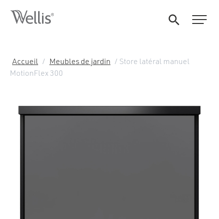
Accueil
/
Meubles de jardin
/ Store latéral manuel
MotionFlex 300