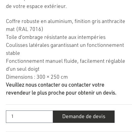
de votre espace extérieur.
Coffre robuste en aluminium, finition gris anthracite
mat (RAL 7016)
Toile d’ombrage résistante aux intempéries
Coulisses latérales garantissant un fonctionnement
stable
Fonctionnement manuel fluide, facilement réglable
d’un seul doigt
Dimensions : 300 × 250 cm
Veuillez nous contacter ou contacter votre
revendeur le plus proche pour obtenir un devis.
quantité
Demande de devis
de
Store
latéral
manuel