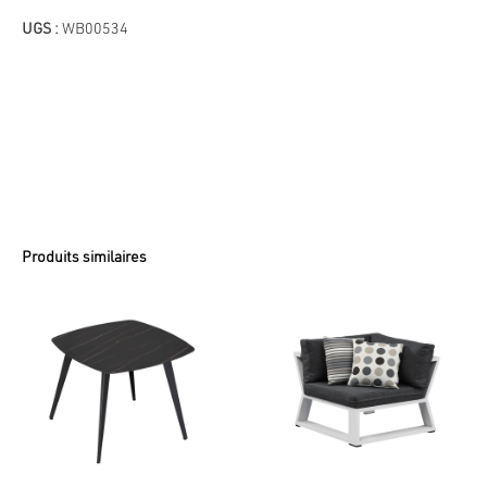
MotionFlex
300
UGS :
WB00534
Produits similaires