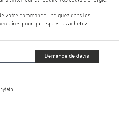
r à l’intérieur et réduire vos coûts d’énergie.
de votre commande, indiquez dans les
ntaires pour quel spa vous achetez.
té
Demande de devis
ture
que
nes)
gyteto