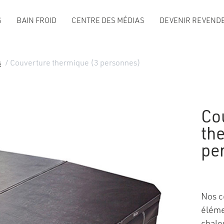
S
BAIN FROID
CENTRE DES MÉDIAS
DEVENIR REVENDE
s
/ Couverture thermique (3 personnes)
Co
th
pe
Nos c
éléme