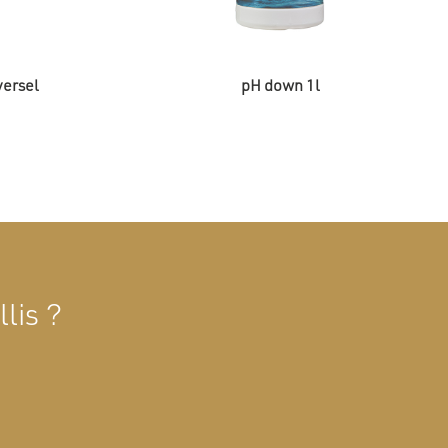
versel
pH down 1l
lis ?