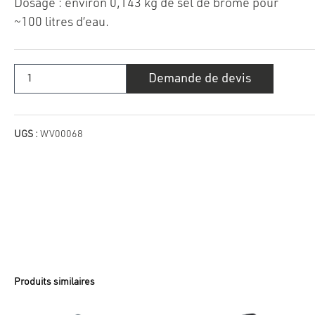
Dosage : environ 0,143 kg de sel de brome pour
~100 litres d’eau.
quantité
Demande de devis
de
Sel
de
brome
2,2
kg
UGS :
WV00068
Produits similaires