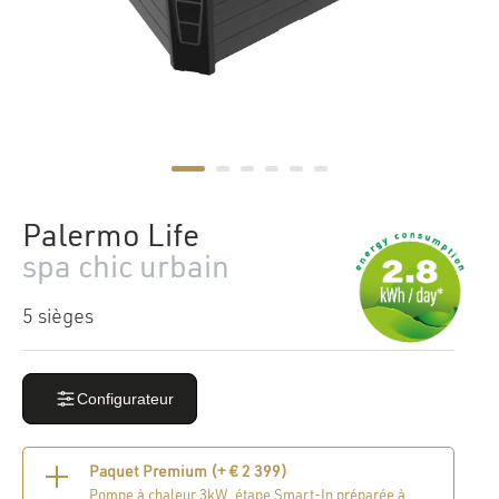
Palermo Life
spa chic urbain
5 sièges
Configurateur
Paquet Premium (+
€
2 399
)
Pompe à chaleur 3kW, étape Smart-In préparée à