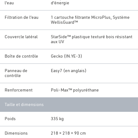
l'eau
d'énergie
Filtration de l'eau
1 cartouche filtrante MicroPlus, Système
WellisGuard™
Couvercle latéral
StarSide™ plastique texturé bois résistant
aux UV
Boîte de contrôle
Gecko (IN.YE-3)
Panneau de
Easy7 (en anglais)
contrôle
Renforcement
Poli-Max™ polyuréthane
Taille et dimensions
Poids
335 kg
Dimensions
218 × 218 × 90 cm