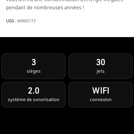
pendant de nombreuses années !
UGS :
WM00773
3
30
sièges
jets
2.0
WIFI
système de sonorisation
connexion