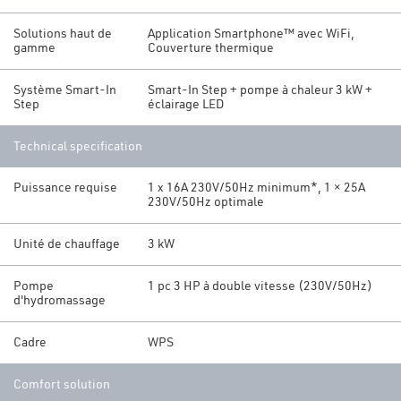
Solutions haut de
Application Smartphone™ avec WiFi,
gamme
Couverture thermique
Système Smart-In
Smart-In Step + pompe à chaleur 3 kW +
Step
éclairage LED
Technical specification
Puissance requise
1 x 16A 230V/50Hz minimum*, 1 × 25A
230V/50Hz optimale
Unité de chauffage
3 kW
Pompe
1 pc 3 HP à double vitesse (230V/50Hz)
d'hydromassage
Cadre
WPS
Comfort solution