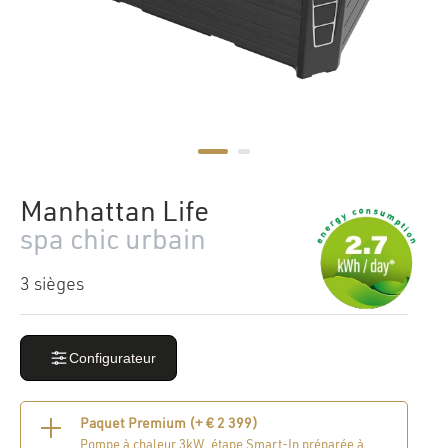
Manhattan Life
spa chic urbain
3 sièges
Configurateur
Paquet Premium (+
€
2 399
)
Pompe à chaleur 3kW, étape Smart-In préparée à