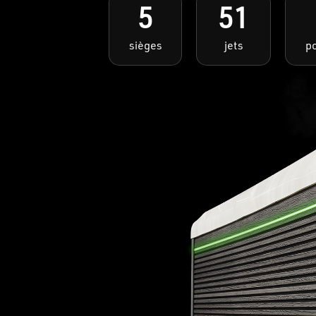
5
51
sièges
jets
p