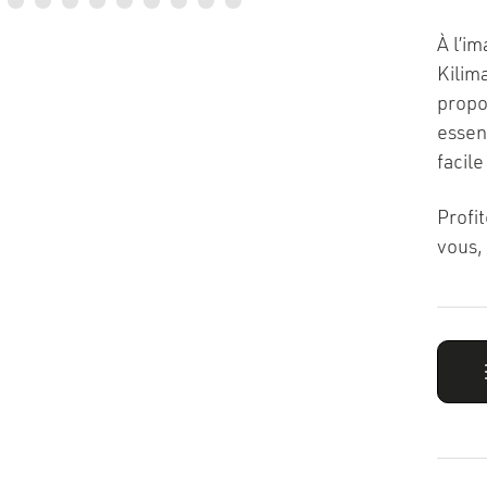
À l’i
Kilima
propo
essent
facil
Profi
vous, 