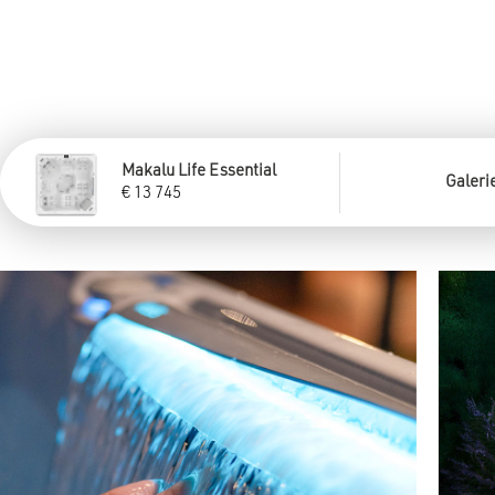
Makalu Life Essential
Galeri
€
13 745