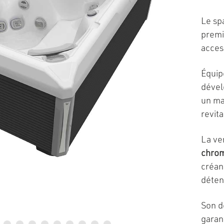
Le sp
premi
acces
Équip
dével
un ma
revita
La ve
chrom
créan
déten
Son d
garan