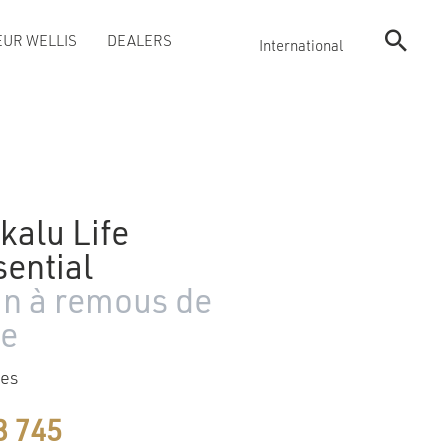
UR WELLIS
DEALERS
International
kalu Life
sential
in à remous de
xe
ges
3 745