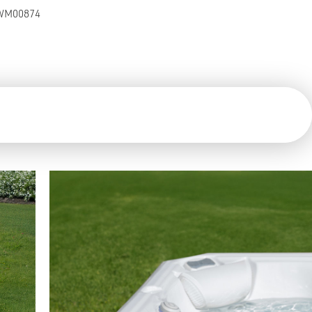
WM00874