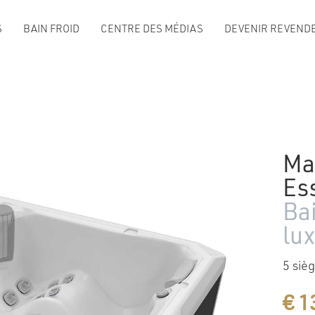
S
BAIN FROID
CENTRE DES MÉDIAS
DEVENIR REVENDE
Ma
Es
Ba
lu
5 siè
€
1