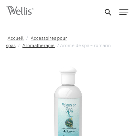
Accueil
/
Accessoires pour
spas
/
Aromathérapie
/ Arôme de spa – romarin