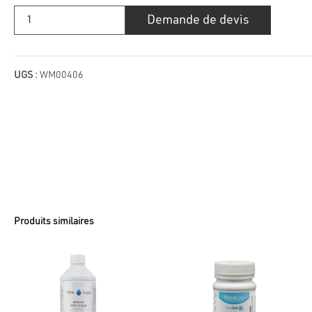
quantité
Demande de devis
de
Arôme
de
spa
-
romarin
UGS :
WM00406
Produits similaires