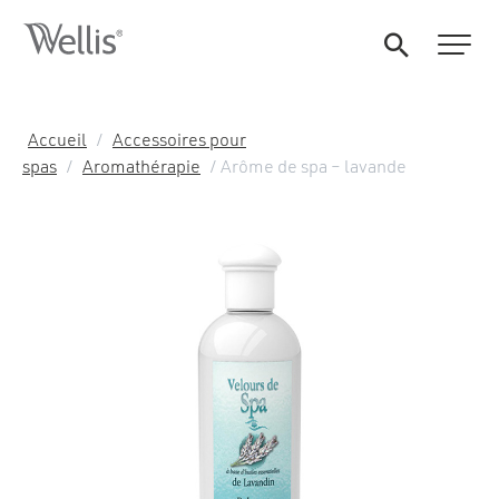
Accueil
/
Accessoires pour
spas
/
Aromathérapie
/ Arôme de spa – lavande