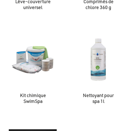
Lève-couverture
Comprimés de
universel
chlore 360 g
Kit chimique
Nettoyant pour
SwimSpa
spa 1l