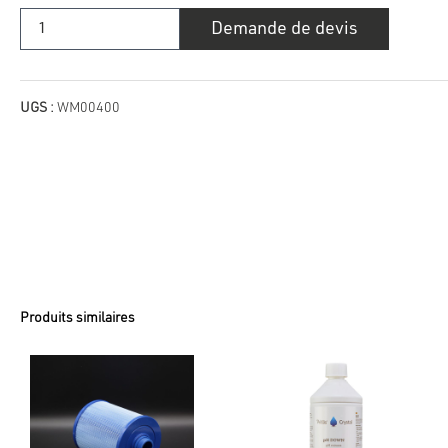
quantité
Demande de devis
de
Arôme
de
spa
-
lavande
UGS :
WM00400
Produits similaires