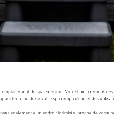
ur emplacement du spa extérieur. Votre bain à remous devr
supporter le poids de votre spa rempli d’eau et des utilis
nsez également à un endroit intimiste, proche de votre habi